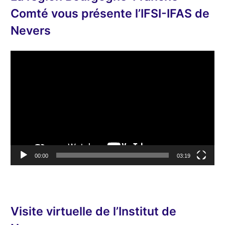
Comté vous présente l’IFSI-IFAS de
Nevers
L
e
c
t
e
u
r
v
00:00
03:19
i
d
é
o
Visite virtuelle de l’Institut de