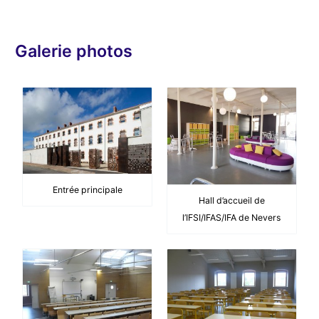
d
é
o
Galerie photos
Entrée principale
Hall d’accueil de
l’IFSI/IFAS/IFA de Nevers