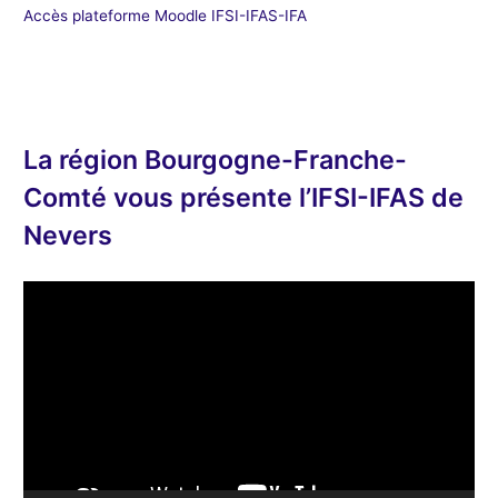
Accès plateforme Moodle IFSI-IFAS-IFA
La région Bourgogne-Franche-
Comté vous présente l’IFSI-IFAS de
Nevers
L
e
c
t
e
u
r