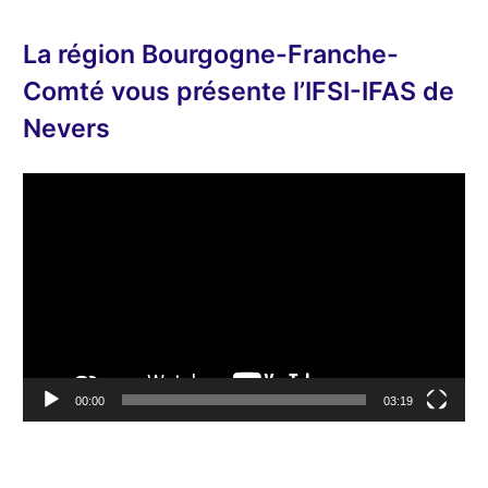
La région Bourgogne-Franche-
Comté vous présente l’IFSI-IFAS de
Nevers
L
e
c
t
e
u
r
v
00:00
03:19
i
d
é