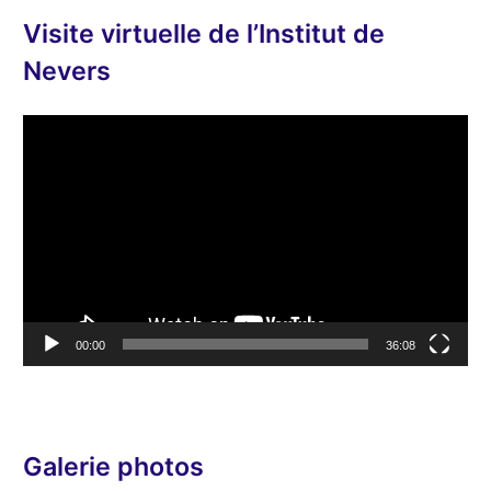
o
Visite virtuelle de l’Institut de
Nevers
L
e
c
t
e
u
r
v
00:00
36:08
i
d
é
o
Galerie photos