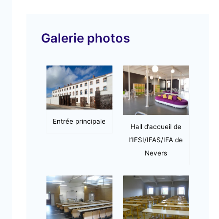
v
i
Galerie photos
d
é
o
Entrée principale
Hall d’accueil de
l’IFSI/IFAS/IFA de
Nevers