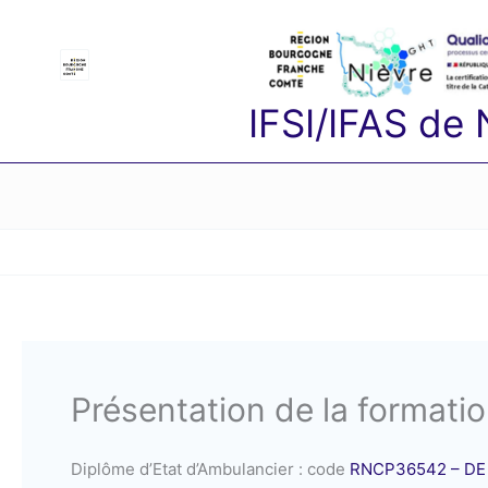
Aller
au
contenu
IFSI/IFAS de
Présentation de la formati
Diplôme d’Etat d’Ambulancier : code
RNCP36542 – DE –