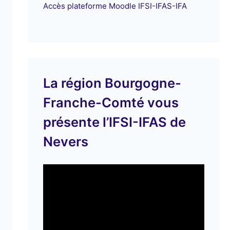
Accès plateforme Moodle IFSI-IFAS-IFA
La région Bourgogne-
Franche-Comté vous
présente l’IFSI-IFAS de
Nevers
L
e
c
t