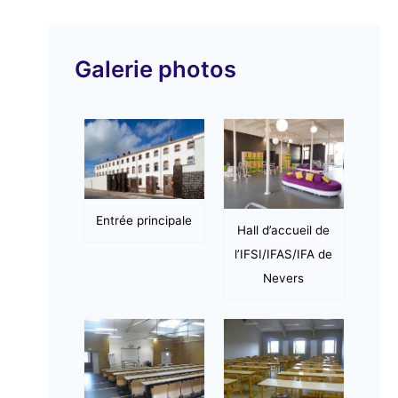
v
i
Galerie photos
d
é
o
Entrée principale
Hall d’accueil de
l’IFSI/IFAS/IFA de
Nevers