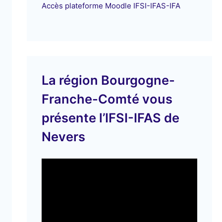
Accès plateforme Moodle IFSI-IFAS-IFA
La région Bourgogne-
Franche-Comté vous
présente l’IFSI-IFAS de
Nevers
L
e
c
t