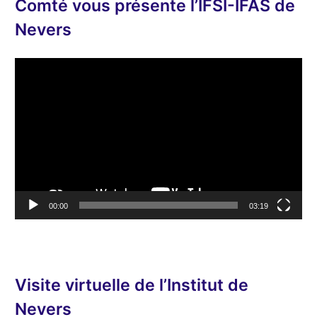
Comté vous présente l’IFSI-IFAS de
Nevers
L
e
c
t
e
u
r
v
00:00
03:19
i
d
é
o
Visite virtuelle de l’Institut de
Nevers