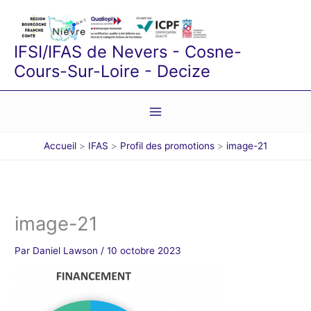
Aller
au
contenu
IFSI/IFAS de Nevers - Cosne-
Cours-Sur-Loire - Decize
Accueil
IFAS
Profil des promotions
image-21
image-21
Par
Daniel Lawson
/
10 octobre 2023