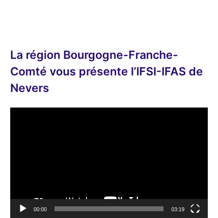
La région Bourgogne-Franche-
Comté vous présente l’IFSI-IFAS de
Nevers
L
e
c
t
e
u
r
v
00:00
03:19