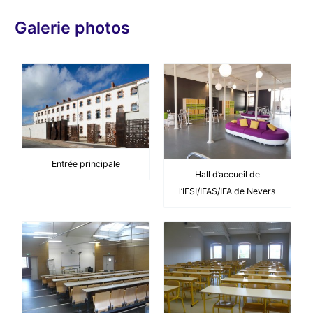
é
o
Galerie photos
Entrée principale
Hall d’accueil de
l’IFSI/IFAS/IFA de Nevers