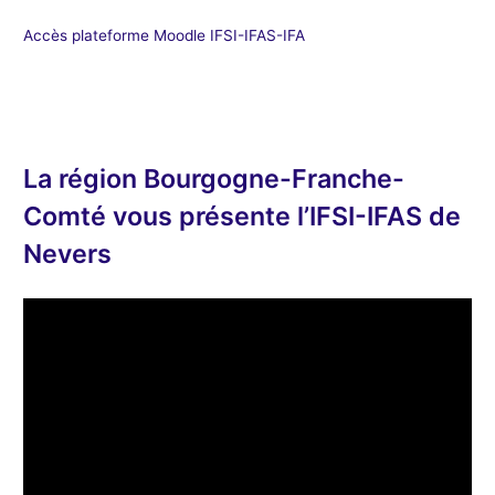
Accès plateforme Moodle IFSI-IFAS-IFA
La région Bourgogne-Franche-
Comté vous présente l’IFSI-IFAS de
Nevers
L
e
c
t
e
u
r