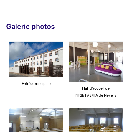
d
é
o
Galerie photos
Entrée principale
Hall d’accueil de
l’IFSI/IFAS/IFA de Nevers