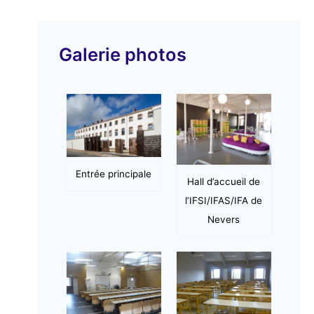
v
i
Galerie photos
d
é
o
Entrée principale
Hall d’accueil de
l’IFSI/IFAS/IFA de
Nevers