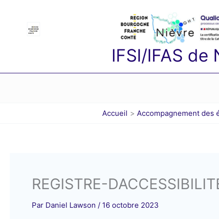
Aller
au
contenu
IFSI/IFAS de
Accueil
Accompagnement des étu
REGISTRE-DACCESSIBILI
Par
Daniel Lawson
/
16 octobre 2023