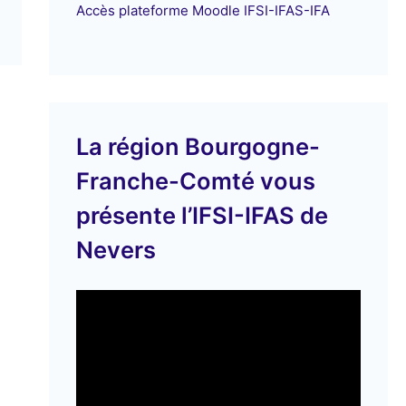
Accès plateforme Moodle IFSI-IFAS-IFA
La région Bourgogne-
Franche-Comté vous
présente l’IFSI-IFAS de
Nevers
L
e
c
t