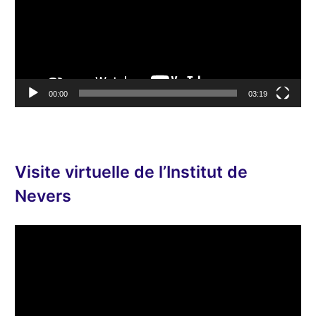
t
e
u
r
v
00:00
03:19
i
d
é
o
Visite virtuelle de l’Institut de
Nevers
L
e
c
t
e