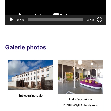
u
r
v
00:00
36:08
i
d
é
o
Galerie photos
Entrée principale
Hall d’accueil de
l’IFSI/IFAS/IFA de Nevers