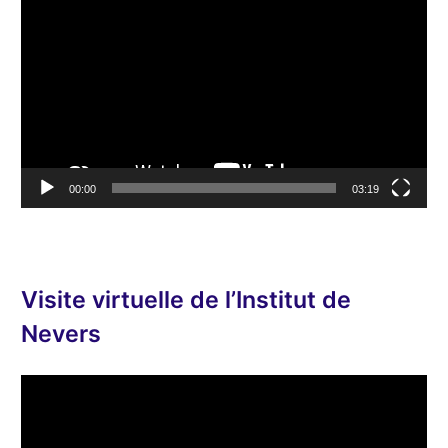
e
c
t
e
u
r
v
00:00
03:19
i
d
é
o
Visite virtuelle de l’Institut de
Nevers
L
e
c