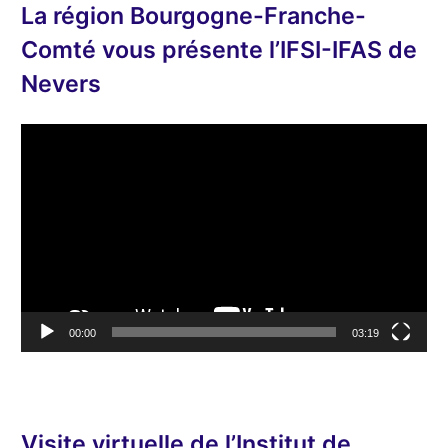
La région Bourgogne-Franche-
Comté vous présente l’IFSI-IFAS de
Nevers
L
e
c
t
e
u
r
v
00:00
03:19
i
d
é
o
Visite virtuelle de l’Institut de