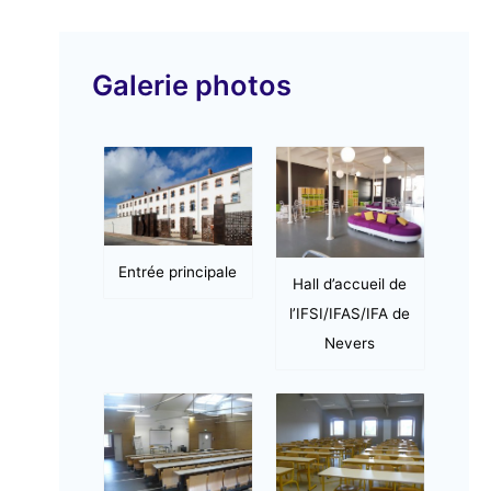
v
i
Galerie photos
d
é
o
Entrée principale
Hall d’accueil de
l’IFSI/IFAS/IFA de
Nevers