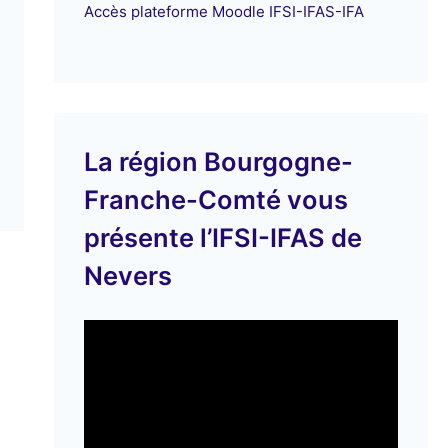
Accès plateforme Moodle IFSI-IFAS-IFA
La région Bourgogne-
Franche-Comté vous
présente l’IFSI-IFAS de
Nevers
L
e
c
t