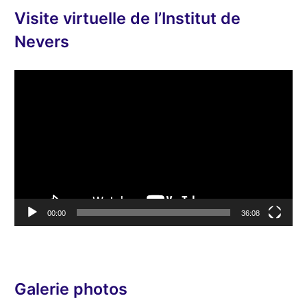
o
Visite virtuelle de l’Institut de
Nevers
L
e
c
t
e
u
r
v
00:00
36:08
i
d
é
o
Galerie photos