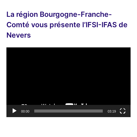
La région Bourgogne-Franche-
Comté vous présente l’IFSI-IFAS de
Nevers
L
e
c
t
e
u
r
v
00:00
03:19
i
d
é