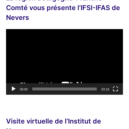
Comté vous présente l’IFSI-IFAS de
Nevers
L
e
c
t
e
u
r
v
00:00
03:19
i
d
é
o
Visite virtuelle de l’Institut de