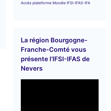
Accès plateforme Moodle IFSI-IFAS-IFA
La région Bourgogne-
Franche-Comté vous
présente l’IFSI-IFAS de
Nevers
L
e
c
t