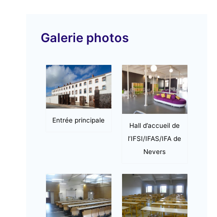
v
i
Galerie photos
d
é
o
Entrée principale
Hall d’accueil de
l’IFSI/IFAS/IFA de
Nevers