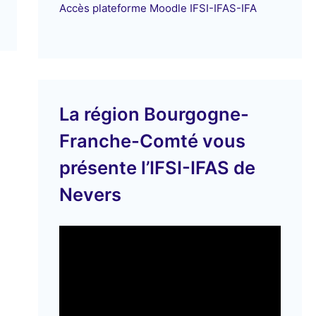
Accès plateforme Moodle IFSI-IFAS-IFA
La région Bourgogne-
Franche-Comté vous
présente l’IFSI-IFAS de
Nevers
L
e
c
t