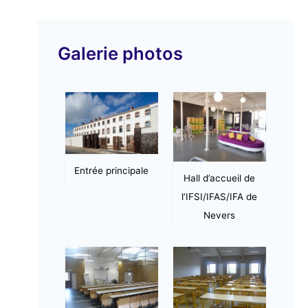
v
i
Galerie photos
d
é
o
Entrée principale
Hall d’accueil de
l’IFSI/IFAS/IFA de
Nevers