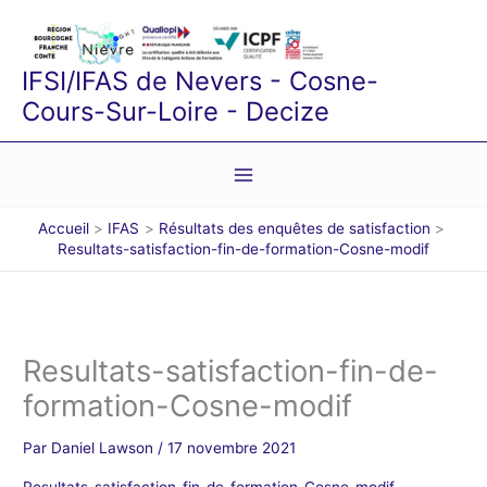
Aller
au
contenu
IFSI/IFAS de Nevers - Cosne-
Cours-Sur-Loire - Decize
Accueil
IFAS
Résultats des enquêtes de satisfaction
Resultats-satisfaction-fin-de-formation-Cosne-modif
Resultats-satisfaction-fin-de-
formation-Cosne-modif
Par
Daniel Lawson
/
17 novembre 2021
Resultats-satisfaction-fin-de-formation-Cosne-modif