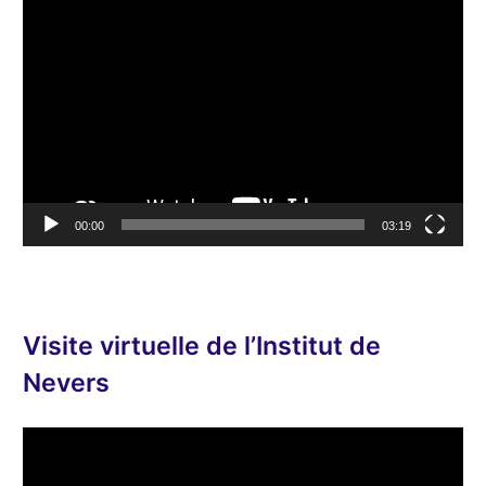
L
e
c
t
e
u
r
v
00:00
03:19
i
d
é
o
Visite virtuelle de l’Institut de
Nevers
L
e