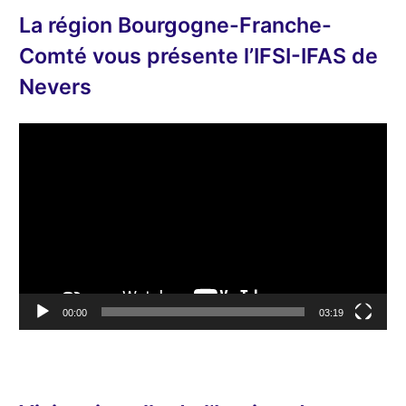
La région Bourgogne-Franche-
Comté vous présente l’IFSI-IFAS de
Nevers
L
e
c
t
e
u
r
v
00:00
03:19
i
d
é
o