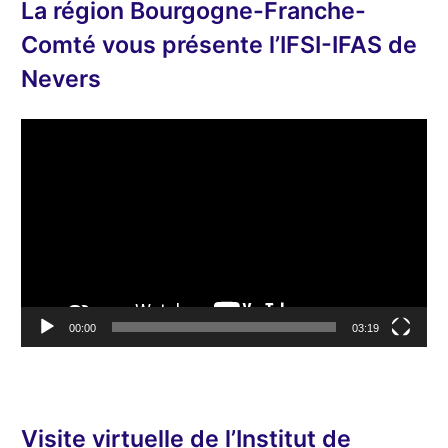
La région Bourgogne-Franche-
Comté vous présente l’IFSI-IFAS de
Nevers
L
e
c
t
e
u
r
v
00:00
03:19
i
d
é
o
Visite virtuelle de l’Institut de