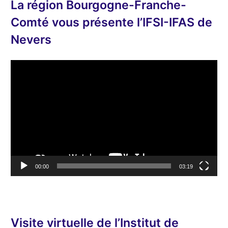
La région Bourgogne-Franche-
Comté vous présente l’IFSI-IFAS de
Nevers
L
e
c
t
e
u
r
v
00:00
03:19
i
d
é
o
Visite virtuelle de l’Institut de