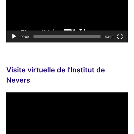
t
e
u
r
v
00:00
03:19
i
d
é
o
Visite virtuelle de l’Institut de
Nevers
L
e
c
t
e