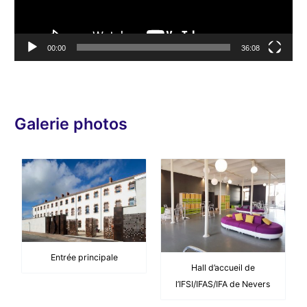
u
r
v
00:00
36:08
i
d
é
o
Galerie photos
Entrée principale
Hall d’accueil de
l’IFSI/IFAS/IFA de Nevers